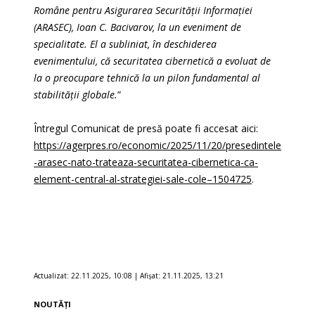
Române pentru Asigurarea Securității Informației
(ARASEC), Ioan C. Bacivarov, la un eveniment de
specialitate. El a subliniat, în deschiderea
evenimentului, că securitatea cibernetică a evoluat de
la o preocupare tehnică la un pilon fundamental al
stabilității globale.
”
Întregul Comunicat de presă poate fi accesat aici:
https://agerpres.ro/economic/2025/11/20/presedintele
-arasec-nato-trateaza-securitatea-cibernetica-ca-
element-central-al-strategiei-sale-cole–1504725
.
Actualizat: 22.11.2025, 10:08 | Afișat: 21.11.2025, 13:21
NOUTĂȚI