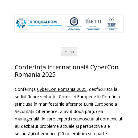
EUROQUALROM
Laboratorul "Calitate, Fiabilitate şi Tehnologii Informatice"
Skip to content
Menu
Conferința internațională CyberCon
Romania 2025
Conferința
CyberCon Romania 2025
, desfășurată la
sediul Reprezentanței Comisiei Europene în România
și inclusă în manifestările aferente Lunii Europene a
Securității Cibernetice, a avut două părți: cea
managerială, în care experți recunoscuți ai domeniului
au dezbătut probleme actuale și perspective ale
securității cibernetice (20 noiembrie) și o parte